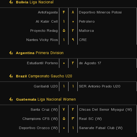
Bolivia
Liga Nacional
Antofagasta
۴
۸
Deportivo Mineros Potosi
Al Kabir Cell
۱
۰
Petrolero
Proyecto Redag
۵
۲
Mallorca
Nantes Vicky Rios
۱
۹
CRE
Argentina
Primera Division
Estudiantil Porteno
۰
۲
17 de Agosto
Brazil
Campeonato Gaucho U20
Garibaldi U20
۱
۱
SER Antonio Prado U20
Guatemala
Liga Nacional Women
Santa Cruz (W)
۷
۲
Chicas Del Senor Miyagui (W)
Champions CFS (W)
۵
۳
Real SC (W)
Deportivo Orozco (W)
۰
۱
Sanarate Futsal Club (W)