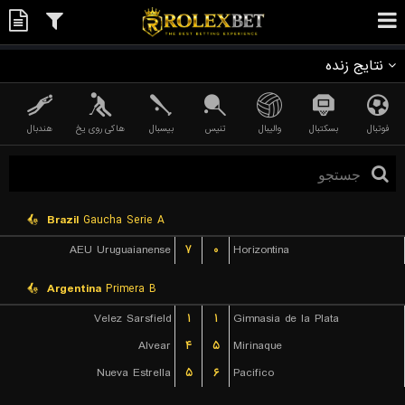
نتایج زنده
فوتبال
بسکتبال
والیبال
تنیس
بیسبال
هاکی روی یخ
هندبال
Brazil
Gaucha Serie A
AEU Uruguaianense
۷
۰
Horizontina
Argentina
Primera B
Velez Sarsfield
۱
۱
Gimnasia de la Plata
Alvear
۴
۵
Mirinaque
Nueva Estrella
۵
۶
Pacifico