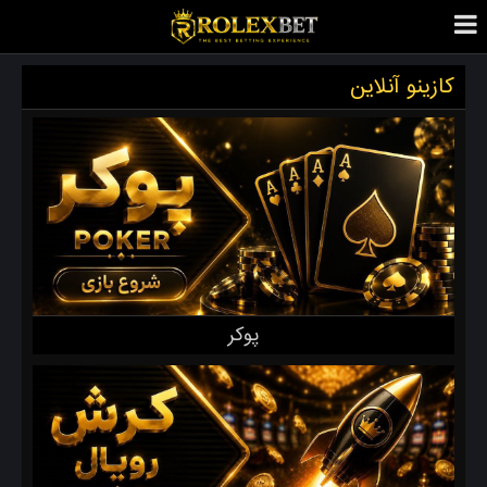
کازینو آنلاین
پوکر