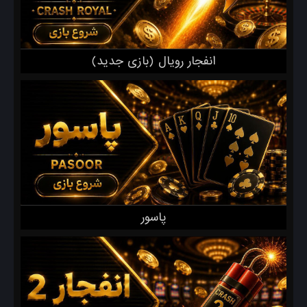
انفجار‌ رویال (بازی جدید)
پاسور