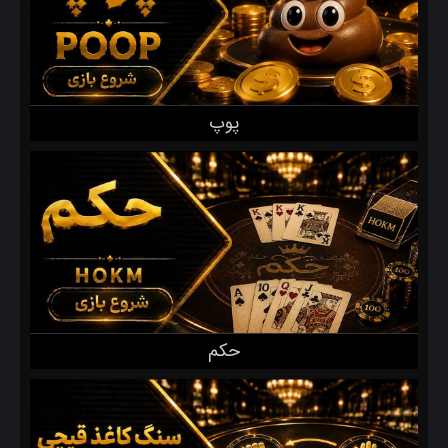
پوپ
حکم