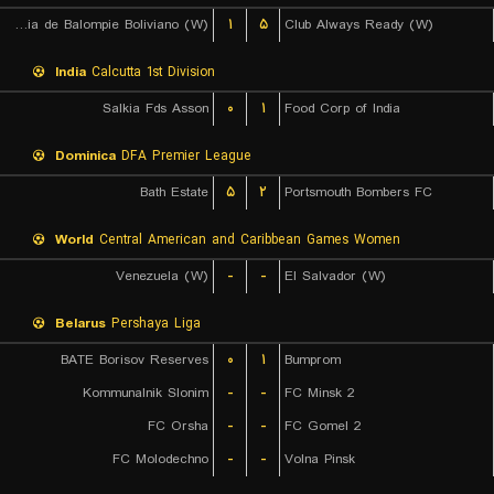
Academia de Balompie Boliviano (W)
۱
۵
Club Always Ready (W)
India
Calcutta 1st Division
Salkia Fds Asson
۰
۱
Food Corp of India
Dominica
DFA Premier League
Bath Estate
۵
۲
Portsmouth Bombers FC
World
Central American and Caribbean Games Women
Venezuela (W)
-
-
El Salvador (W)
Belarus
Pershaya Liga
BATE Borisov Reserves
۰
۱
Bumprom
Kommunalnik Slonim
-
-
FC Minsk 2
FC Orsha
-
-
FC Gomel 2
FC Molodechno
-
-
Volna Pinsk