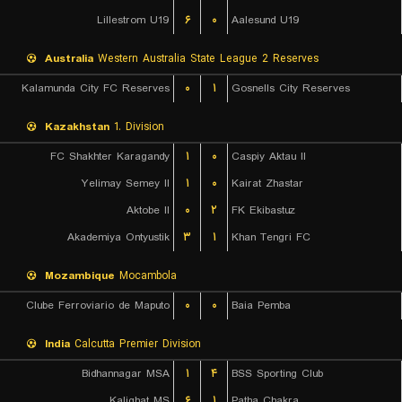
Lillestrom U19
۶
۰
Aalesund U19
Australia
Western Australia State League 2 Reserves
Kalamunda City FC Reserves
۰
۱
Gosnells City Reserves
Kazakhstan
1. Division
FC Shakhter Karagandy
۱
۰
Caspiy Aktau II
Yelimay Semey II
۱
۰
Kairat Zhastar
Aktobe II
۰
۲
FK Ekibastuz
Akademiya Ontyustik
۳
۱
Khan Tengri FC
Mozambique
Mocambola
Clube Ferroviario de Maputo
۰
۰
Baia Pemba
India
Calcutta Premier Division
Bidhannagar MSA
۱
۴
BSS Sporting Club
Kalighat MS
۶
۱
Patha Chakra