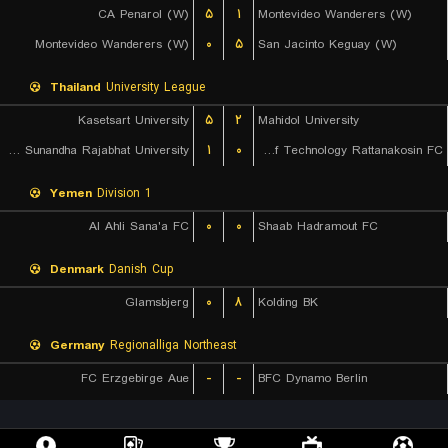
CA Penarol (W)
۵
۱
Montevideo Wanderers (W)
Montevideo Wanderers (W)
۰
۵
San Jacinto Keguay (W)
Thailand
University League
Kasetsart University
۵
۲
Mahidol University
Suan Sunandha Rajabhat University
۱
۰
Rajamangala University of Technology Rattanakosin FC
Yemen
Division 1
Al Ahli Sana'a FC
۰
۰
Shaab Hadramout FC
Denmark
Danish Cup
Glamsbjerg
۰
۸
Kolding BK
Germany
Regionalliga Northeast
FC Erzgebirge Aue
-
-
BFC Dynamo Berlin