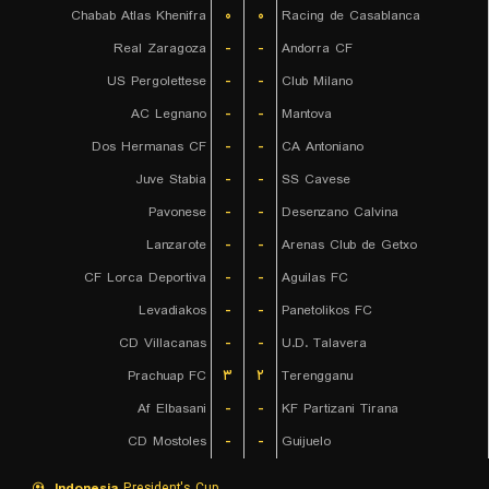
Chabab Atlas Khenifra
۰
۰
Racing de Casablanca
Real Zaragoza
-
-
Andorra CF
US Pergolettese
-
-
Club Milano
AC Legnano
-
-
Mantova
Dos Hermanas CF
-
-
CA Antoniano
Juve Stabia
-
-
SS Cavese
Pavonese
-
-
Desenzano Calvina
Lanzarote
-
-
Arenas Club de Getxo
CF Lorca Deportiva
-
-
Aguilas FC
Levadiakos
-
-
Panetolikos FC
CD Villacanas
-
-
U.D. Talavera
Prachuap FC
۳
۲
Terengganu
Af Elbasani
-
-
KF Partizani Tirana
CD Mostoles
-
-
Guijuelo
Indonesia
President's Cup