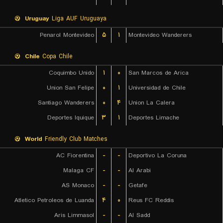
Uruguay
Liga AUF Uruguaya
Penarol Montevideo
۵
۱
Montevideo Wanderers
Chile
Copa Chile
Coquimbo Unido
۱
۰
San Marcos de Arica
Union San Felipe
۰
۱
Universidad de Chile
Santiago Wanderers
۰
۴
Union La Calera
Deportes Iquique
۳
۱
Deportes Limache
World
Friendly Club Matches
AC Fiorentina
-
-
Deportivo La Coruna
Malaga CF
-
-
Al Arabi
AS Monaco
-
-
Getafe
Atletico Petroleos de Luanda
۴
۰
Reus FC Reddis
Aris Limmasol
-
-
Al Sadd