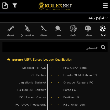
نتایج زنده
فوتبال
بسکتبال
والیبال
تنیس
بیسبال
هاکی روی یخ
هندبال
Europe
UEFA Europa League Qualification
Maccabi Tel-Aviv
-
-
PFC CSKA Sofia
SL Benfica
-
-
Hearts Of Midlothian FC
Jagiellonia Białystok
-
-
Glasgow Rangers FC
FC Red Bull Salzburg
-
-
Pafos FC
FC Hradec Kralove
-
-
Besiktas JK
FC PAOK Thessaloniki
-
-
RSC Anderlecht