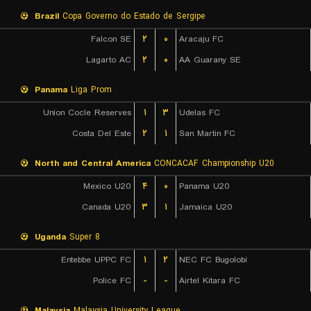
Brazil
Copa Governo do Estado de Sergipe
Falcon SE
۲
۰
Aracaju FC
Lagarto AC
۲
۰
AA Guarany SE
Panama
Liga Prom
Union Cocle Reserves
۱
۳
Udelas FC
Costa Del Este
۲
۱
San Martin FC
North and Central America
CONCACAF Championship U20
Mexico U20
۴
۰
Panama U20
Canada U20
۳
۱
Jamaica U20
Uganda
Super 8
Entebbe UPPC FC
۱
۲
NEC FC Bugolobi
Police FC
-
-
Airtel Kitara FC
Malaysia
Malaysia University League