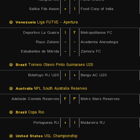
Salkia Fds Asson
۰
۱
Food Corp of India
Venezuela
Liga FUTVE - Apertura
Deportivo La Guaira
۱
۲
Metropolitanos FC
Rayo Zuliano
-
-
Academia Anzoategui
Estudiantes de Mérida
-
-
Zamora FC
Brazil
Torneio Otavio Pinto Guimaraes U20
Botafogo RJ U20
۱
۰
Bangu AC U20
Australia
NPL South Australia Reserves
Adelaide Comets Reserves
۲
۳
Metro Stars Reserves
Brazil
Copa Rio
Portuguesa RJ
۰
۱
Madureira RJ
United States
USL Championship