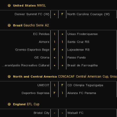
United States
NWSL
Denver Summit FC (W)
۰
۲
North Carolina Courage (W)
Brazil
Gaucho Serie A2
EC Pelotas
۱
۰
Uniao Frederiquense
Aimore
۱
۱
Santa Cruz RS
Gremio Esportivo Bage
۲
۰
Lajeadense RS
GE Gloria
۰
۱
Passo Fundo
EC Veranópolis Recreativo Cultural
۰
۰
Brasil de Farroupilha
North and Central America
CONCACAF Central American Cup, Grou
UMECIT
۱
۲
CD Olimpia Tegucigalpa
Deportivo Saprissa
۲
۱
Alianza FC Panama
England
EFL Cup
Bristol City
-
-
Walsall FC