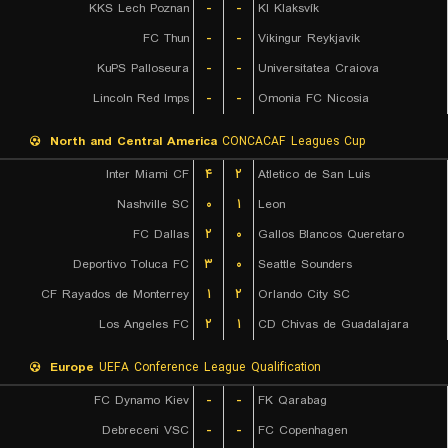
KKS Lech Poznan
-
-
KI Klaksvík
FC Thun
-
-
Vikingur Reykjavik
KuPS Palloseura
-
-
Universitatea Craiova
Lincoln Red Imps
-
-
Omonia FC Nicosia
North and Central America
CONCACAF Leagues Cup
Inter Miami CF
۴
۲
Atletico de San Luis
Nashville SC
۰
۱
Leon
FC Dallas
۲
۰
Gallos Blancos Queretaro
Deportivo Toluca FC
۳
۰
Seattle Sounders
CF Rayados de Monterrey
۱
۲
Orlando City SC
Los Angeles FC
۲
۱
CD Chivas de Guadalajara
Europe
UEFA Conference League Qualification
FC Dynamo Kiev
-
-
FK Qarabag
Debreceni VSC
-
-
FC Copenhagen