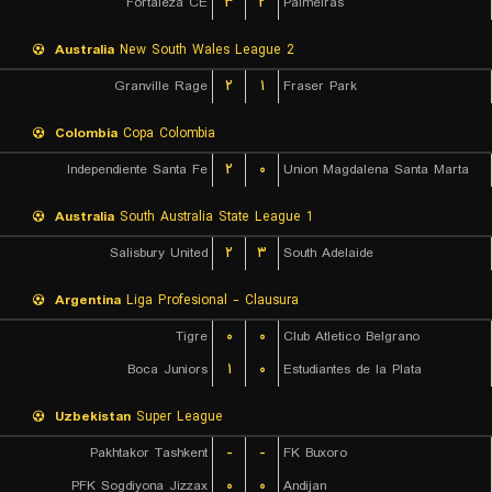
Fortaleza CE
۳
۲
Palmeiras
Australia
New South Wales League 2
Granville Rage
۲
۱
Fraser Park
Colombia
Copa Colombia
Independiente Santa Fe
۲
۰
Union Magdalena Santa Marta
Australia
South Australia State League 1
Salisbury United
۲
۳
South Adelaide
Argentina
Liga Profesional - Clausura
Tigre
۰
۰
Club Atletico Belgrano
Boca Juniors
۱
۰
Estudiantes de la Plata
Uzbekistan
Super League
Pakhtakor Tashkent
-
-
FK Buxoro
PFK Sogdiyona Jizzax
۰
۰
Andijan