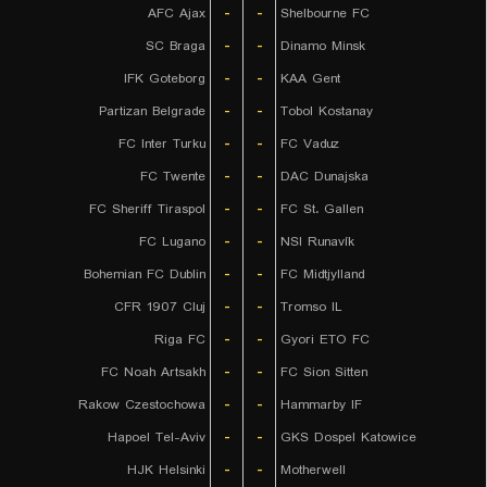
AFC Ajax
-
-
Shelbourne FC
SC Braga
-
-
Dinamo Minsk
IFK Goteborg
-
-
KAA Gent
Partizan Belgrade
-
-
Tobol Kostanay
FC Inter Turku
-
-
FC Vaduz
FC Twente
-
-
DAC Dunajska
FC Sheriff Tiraspol
-
-
FC St. Gallen
FC Lugano
-
-
NSI Runavík
Bohemian FC Dublin
-
-
FC Midtjylland
CFR 1907 Cluj
-
-
Tromso IL
Riga FC
-
-
Gyori ETO FC
FC Noah Artsakh
-
-
FC Sion Sitten
Rakow Czestochowa
-
-
Hammarby IF
Hapoel Tel-Aviv
-
-
GKS Dospel Katowice
HJK Helsinki
-
-
Motherwell