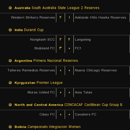
Australia
South Australia State League 2 Reserves
Western Strikers Reserves
۲
۱
Adelaide Hills Hawks Reserves
India
Durand Cup
Nongkseh SCC
۲
۲
Langsning
Bodoland FC
۳
۰
FC1
Argentina
Primera Nacional Reserves
Talleres Remedios Reserves
۰
۰
Nueva Chicago Reserves
Kyrgyzstan
Premier League
Muras United FC
۰
۰
Asia Talas
North and Central America
CONCACAF Caribbean Cup Group B
Cibao FC
۰
۰
Cavaliers FC
Bolivia
Campeonato Integracion Women