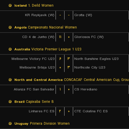
Iceland
1. Deild Women
KR Reykjavik (W)
-
-
Grotta (W)
Angola
Campeonato Nacional Women
CD 4 de Junho (W)
۱۱
۰
Gloriosos FC (W)
Australia
Victoria Premier League 1 U23
Melbourne Victory FC U23
۶
۳
North Sunshine Eagles U23
Melbourne Srbija U23
۰
۳
Northcote City U23
North and Central America
CONCACAF Central American Cup, Grou
Alianza FC San Salvador
۱
۰
CS Herediano
Brazil
Capixaba Serie B
Linhares FC ES
۲
۰
CTE Colatina FC ES
Uruguay
Primera Division Women