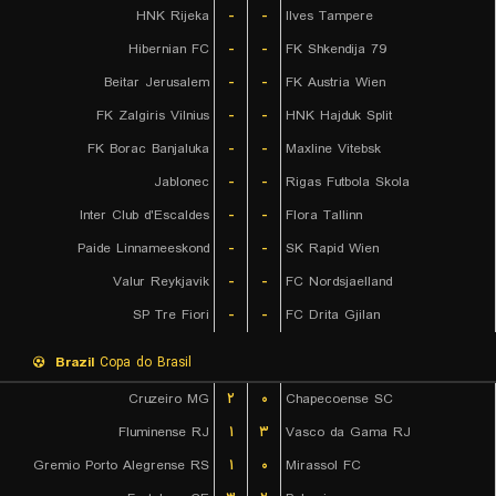
HNK Rijeka
-
-
Ilves Tampere
Hibernian FC
-
-
FK Shkendija 79
Beitar Jerusalem
-
-
FK Austria Wien
FK Zalgiris Vilnius
-
-
HNK Hajduk Split
FK Borac Banjaluka
-
-
Maxline Vitebsk
Jablonec
-
-
Rigas Futbola Skola
Inter Club d'Escaldes
-
-
Flora Tallinn
Paide Linnameeskond
-
-
SK Rapid Wien
Valur Reykjavik
-
-
FC Nordsjaelland
SP Tre Fiori
-
-
FC Drita Gjilan
Brazil
Copa do Brasil
Cruzeiro MG
۲
۰
Chapecoense SC
Fluminense RJ
۱
۳
Vasco da Gama RJ
Gremio Porto Alegrense RS
۱
۰
Mirassol FC