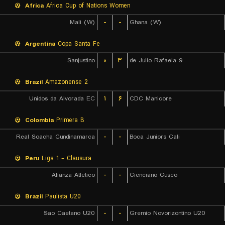
Africa
Africa Cup of Nations Women
Mali (W)
-
-
Ghana (W)
Argentina
Copa Santa Fe
Sanjustino
۰
۳
9 de Julio Rafaela
Brazil
Amazonense 2
Unidos da Alvorada EC
۱
۶
CDC Manicore
Colombia
Primera B
Real Soacha Cundinamarca
-
-
Boca Juniors Cali
Peru
Liga 1 - Clausura
Alianza Atletico
-
-
Cienciano Cusco
Brazil
Paulista U20
Sao Caetano U20
-
-
Gremio Novorizontino U20