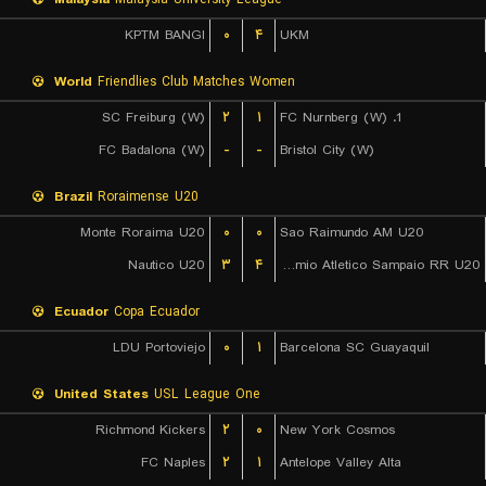
KPTM BANGI
۰
۴
UKM
World
Friendlies Club Matches Women
SC Freiburg (W)
۲
۱
1. FC Nurnberg (W)
FC Badalona (W)
-
-
Bristol City (W)
Brazil
Roraimense U20
Monte Roraima U20
۰
۰
Sao Raimundo AM U20
Nautico U20
۳
۴
Gremio Atletico Sampaio RR U20
Ecuador
Copa Ecuador
LDU Portoviejo
۰
۱
Barcelona SC Guayaquil
United States
USL League One
Richmond Kickers
۲
۰
New York Cosmos
FC Naples
۲
۱
Antelope Valley Alta