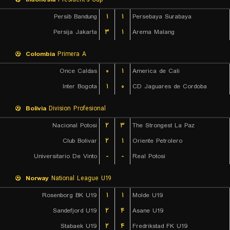
Persib Bandung
۱
۱
Persebaya Surabaya
Persija Jakarta
۳
۱
Arema Malang
Colombia
Primera A
Once Caldas
۰
۱
America de Cali
Inter Bogota
۱
۰
CD Jaguares de Cordoba
Bolivia
Division Profesional
Nacional Potosi
۲
۳
The Strongest La Paz
Club Bolivar
۲
۱
Oriente Petrolero
Universitario De Vinto
-
-
Real Potosi
Norway
National League U19
Rosenborg BK U19
۱
۱
Molde U19
Sandefjord U19
۲
۴
Asane U19
Stabaek U19
۲
۴
Fredrikstad FK U19