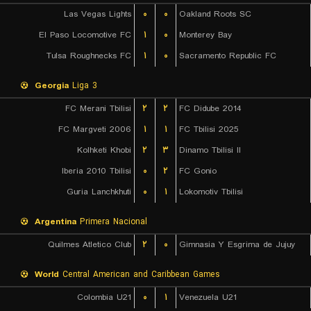
Las Vegas Lights
۰
۰
Oakland Roots SC
El Paso Locomotive FC
۱
۰
Monterey Bay
Tulsa Roughnecks FC
۱
۰
Sacramento Republic FC
Georgia
Liga 3
FC Merani Tbilisi
۲
۲
FC Didube 2014
FC Margveti 2006
۱
۱
FC Tbilisi 2025
Kolhketi Khobi
۲
۳
Dinamo Tbilisi II
Iberia 2010 Tbilisi
۰
۲
FC Gonio
Guria Lanchkhuti
۰
۱
Lokomotiv Tbilisi
Argentina
Primera Nacional
Quilmes Atletico Club
۲
۰
Gimnasia Y Esgrima de Jujuy
World
Central American and Caribbean Games
Colombia U21
۰
۱
Venezuela U21