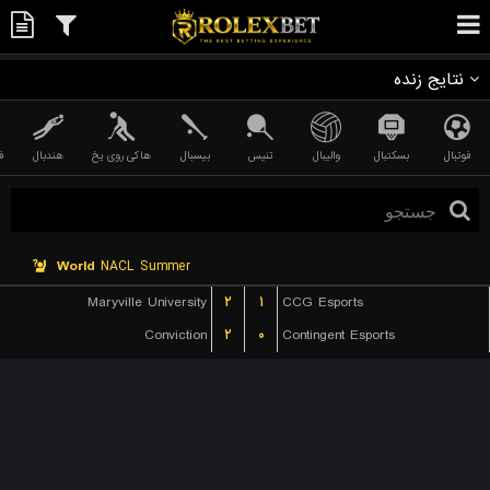
نتایج زنده
فوتبال
بسکتبال
والیبال
تنیس
بیسبال
هاکی روی یخ
هندبال
ف
World
NACL Summer
Maryville University
۲
۱
CCG Esports
Conviction
۲
۰
Contingent Esports